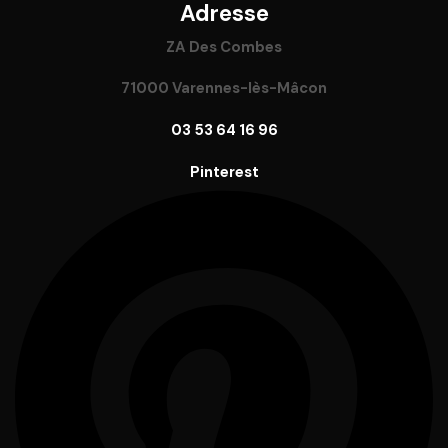
Adresse
ZA Des Combes
71000 Varennes-lès-Mâcon
03 53 64 16 96
Pinterest