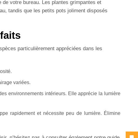
lle de votre bureau. Les plantes grimpantes et
u, tandis que les petits pots joliment disposés
faits
espèces particulièrement appréciées dans les
osité.
airage variées.
 des environnements intérieurs. Elle apprécie la lumière
loppe rapidement et nécessite peu de lumière. Élimine
sir, n’hésitez pas à consulter également notre guide