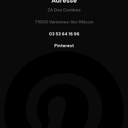
Adresse
ZA Des Combes
71000 Varennes-lès-Mâcon
03 53 64 16 96
Pinterest