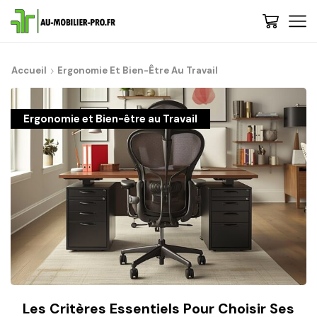
Accueil
Ergonomie Et Bien-Être Au Travail
De : Au-Mobilier-Pro
Bienvenue, 🚀 Etape 1 : Nous 
gammes et choisir votre style - C
Ergonomie et Bien-être au Travail
de conseils ? Contacte
Les Critères Essentiels Pour Choisir Ses