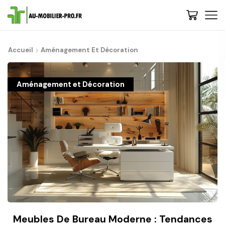
De : Au-Mobilier-Pro
now
Accueil
Aménagement Et Décoration
Bienvenue, 🚀 Etape 1 : Nous vous conseillons de découvrir les
gammes et choisir votre style - Cliquez-ici | 💡 Trop de choix ? Besoin
de conseils ? Contactez-nous, on vous rappelle...
Aménagement et Décoration
Meubles De Bureau Moderne : Tendances