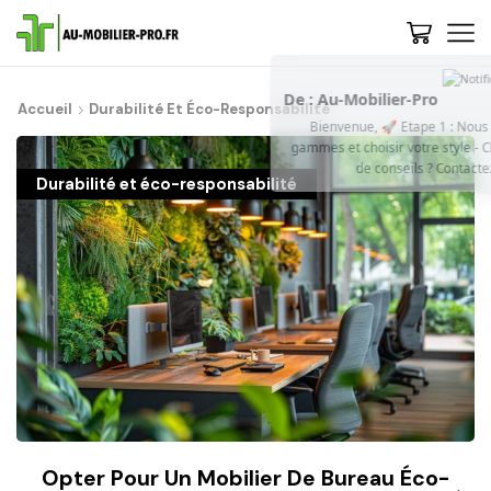
De : Au-Mobilier-Pro
now
Accueil
Durabilité Et Éco-Responsabilité
Bienvenue, 🚀 Etape 1 : Nous vous conseillons de découvrir les
gammes et choisir votre style - Cliquez-ici | 💡 Trop de choix ? Besoin
de conseils ? Contactez-nous, on vous rappelle...
Durabilité et éco-responsabilité
Opter Pour Un Mobilier De Bureau Éco-