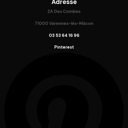
Adresse
ZA Des Combes
71000 Varennes-lès-Mâcon
03 53 64 16 96
Pinterest