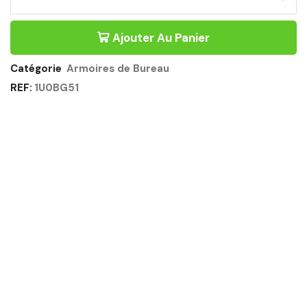
ARMOIRE
2
PORTES
Ajouter Au Panier
100CM
BLANC
-
Catégorie
Armoires de Bureau
CONNEXION
REF:
1U0BG51
GAUTIER
OFFICE
Quantité