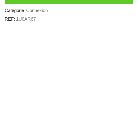
CHÊNE
VINTAGE
Catégorie
Connexion
-
REF:
1U0AR67
CONNEXION
GAUTIER
OFFICE
Quantité