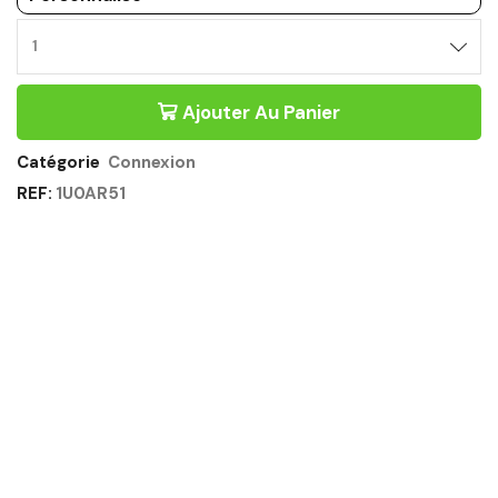
BUREAU
BENCH
SUIVANT
Ajouter Au Panier
140CM
PRODONDEUR
140CM
Catégorie
Connexion
CHÊNE
REF:
1U0AR51
DU
BOCAGE
-
CONNEXION
GAUTIER
OFFICE
Quantité