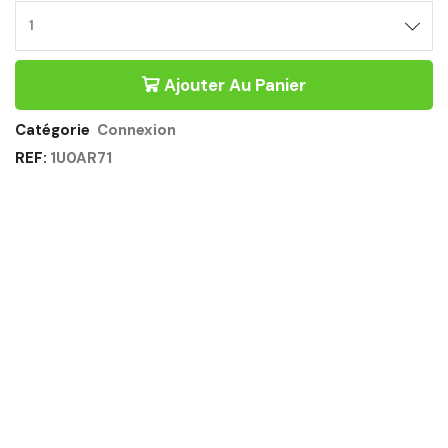
BUREAU
BENCH
SUIVANT
Ajouter Au Panier
160CM
CHÊNE
DU
Catégorie
Connexion
BOCAGE
REF:
1U0AR71
-
CONNEXION
GAUTIER
OFFICE
Quantité