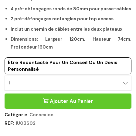
4 pré-défonçages ronds de 80mm pour passe-câbles
2 pré-défonçages rectangles pour top access
Inclut un chemin de câbles entre les deux plateaux
Dimensions: Largeur 120cm, Hauteur 74cm,
Profondeur 160cm
Être Recontacté Pour Un Conseil Ou Un Devis
Personnalisé
BUREAU
BENCH
SUIVANT
Ajouter Au Panier
ÉCHANCRÉ
120CM
BLANC
Catégorie
Connexion
-
REF:
1U0BS02
CONNEXION
GAUTIER
OFFICE