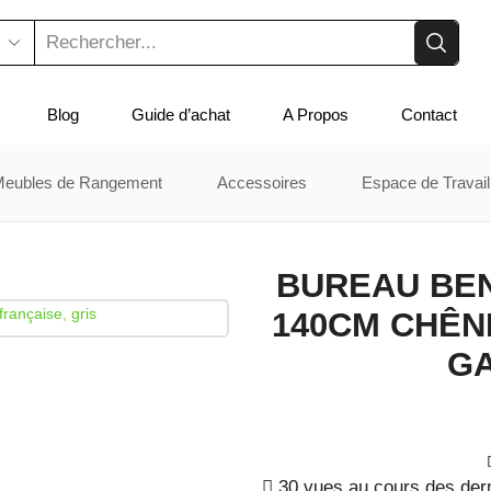
Search
input
Blog
Guide d’achat
A Propos
Contact
Meubles de Rangement
Accessoires
Espace de Travail
BUREAU BE
140CM CHÊN
GA
30 vues au cours des der