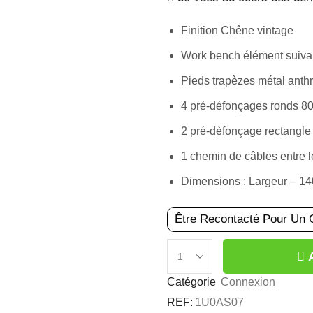
Finition Chêne vintage
Work bench élément suiva
Pieds trapèzes métal anthr
4 pré-défonçages ronds 8
2 pré-dèfonçage rectangle
1 chemin de câbles entre l
Dimensions : Largeur – 1
Être Recontacté Pour Un 
BUREAU
BENCH
Catégorie
Connexion
SUIVANT
REF:
1U0AS07
ÉCHANCRÉ