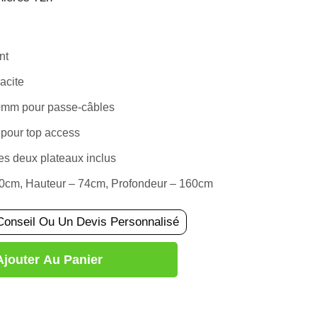
nt
acite
0mm pour passe-câbles
 pour top access
es deux plateaux inclus
40cm, Hauteur – 74cm, Profondeur – 160cm
Conseil Ou Un Devis Personnalisé
Ajouter Au Panier