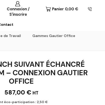
Connexion /
Panier
0,00
€
S'inscrire
Contact
e de Travail
Gammes Gautier Office
NCH SUIVANT ÉCHANCRÉ
M – CONNEXION GAUTIER
OFFICE
587,00
€
HT
nt éco-participation :
2,50
€