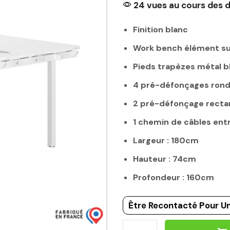
24 vues au cours des d
Finition blanc
Work bench élément su
Pieds trapèzes métal b
4 pré-défonçages ron
2 pré-défonçage recta
1 chemin de câbles entr
Largeur : 180cm
Hauteur : 74cm
Profondeur : 160cm
Être Recontacté Pour Un