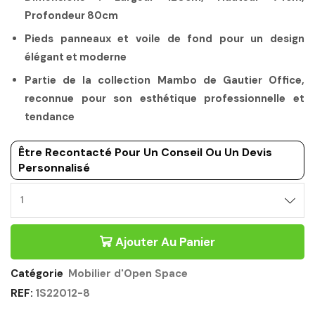
Profondeur 80cm
Pieds panneaux et voile de fond pour un design
élégant et moderne
Partie de la collection Mambo de Gautier Office,
reconnue pour son esthétique professionnelle et
tendance
Être Recontacté Pour Un Conseil Ou Un Devis
Personnalisé
MOBILIER
D'OPEN
SPACE
Ajouter Au Panier
120CM
CHENE
SONOMA
Catégorie
Mobilier d'Open Space
NOIR
REF:
1S22012-8
-
MAMBO