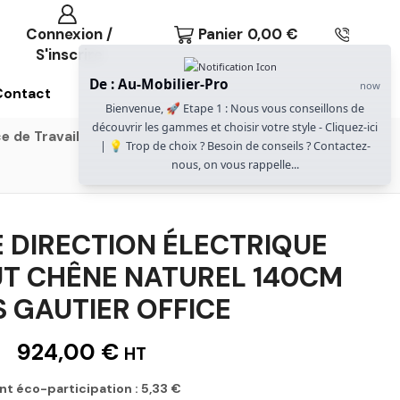
Connexion /
Panier
0,00
€
S'inscrire
De : Au-Mobilier-Pro
now
Contact
Bienvenue, 🚀 Etape 1 : Nous vous conseillons de
découvrir les gammes et choisir votre style - Cliquez-ici
e de Travail
Gammes Gautier Office
| 💡 Trop de choix ? Besoin de conseils ? Contactez-
nous, on vous rappelle...
E DIRECTION ÉLECTRIQUE
T CHÊNE NATUREL 140CM
S GAUTIER OFFICE
924,00
€
HT
nt éco-participation :
5,33
€