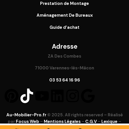
Prestation de Montage
Aménagement De Bureaux
Guide
d’achat
Adresse
ZA Des Combes
71000 Varennes-lès-Mâcon
03 53 64 16 96
Au-Mobilier-Pro.fr
© 2025. All rights reserved – Réalisé
par
Focus Web
–
Mentions Légales
–
C.G.V
–
Lexique
–
FAQ