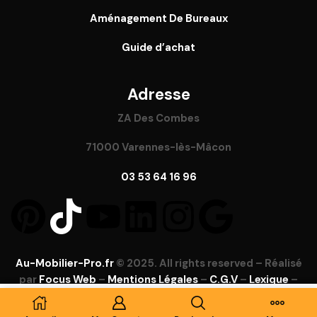
Aménagement De Bureaux
Guide
d’achat
Adresse
ZA Des Combes
71000 Varennes-lès-Mâcon
03 53 64 16 96
Au-Mobilier-Pro.fr
© 2025. All rights reserved – Réalisé
par
Focus Web
–
Mentions Légales
–
C.G.V
–
Lexique
–
FAQ
Ajouter Au Panier