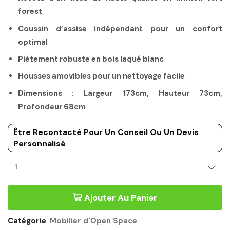
forest
Coussin d’assise indépendant pour un confort
optimal
Piètement robuste en bois laqué blanc
Housses amovibles pour un nettoyage facile
Dimensions : Largeur 173cm, Hauteur 73cm,
Profondeur 68cm
Être Recontacté Pour Un Conseil Ou Un Devis
Personnalisé
CANAPÉ
MOBILIER
D'OPEN
Ajouter Au Panier
SPACE
3
PLACES
Catégorie
Mobilier d'Open Space
VERT