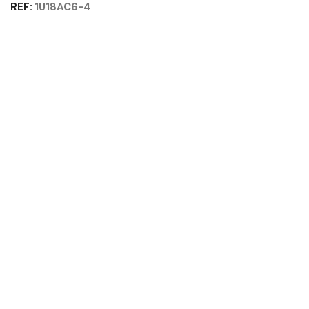
REF:
1U18AC6-4
FOREST
-
X-
SPACE
GAUTIER
OFFICE
Quantité