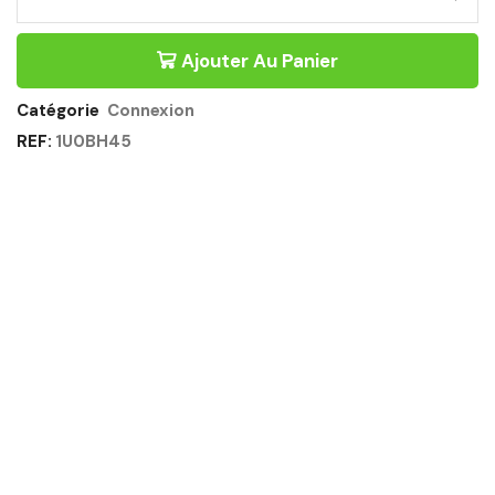
COLONNE
1
PORTE
Ajouter Au Panier
1
CASIER
1
Catégorie
Connexion
NICHE
REF:
1U0BH45
BLANC
-
CONNEXION
GAUTIER
OFFICE
Quantité