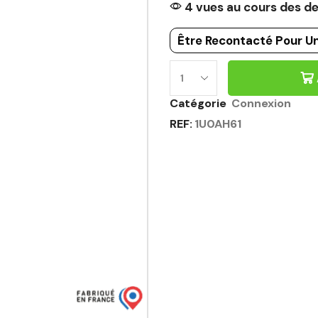
4 vues au cours des de
Être Recontacté Pour Un
COLONNE
4
Catégorie
Connexion
CASIERS
REF:
1U0AH61
1
NICHE
CHÊNE
VINTAGE
-
CONNEXION
GAUTIER
OFFICE
Quantité