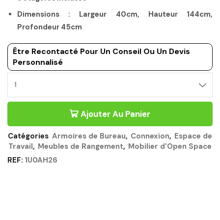
Dimensions : Largeur 40cm, Hauteur 144cm,
Profondeur 45cm
Être Recontacté Pour Un Conseil Ou Un Devis
Personnalisé
COLONNE
4
NICHES
Ajouter Au Panier
CHÊNE
DU
BOCAGE
Catégories
Armoires de Bureau
,
Connexion
,
Espace de
-
Travail
,
Meubles de Rangement
,
Mobilier d'Open Space
CONNEXION
GAUTIER
REF:
1U0AH26
OFFICE
Quantité