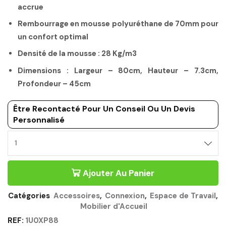
accrue
Rembourrage en mousse polyuréthane de 70mm pour
un confort optimal
Densité de la mousse : 28 Kg/m3
Dimensions : Largeur – 80cm, Hauteur – 7.3cm,
Profondeur – 45cm
Être Recontacté Pour Un Conseil Ou Un Devis
Personnalisé
COUSSIN
ASSISE
POURPRE
Ajouter Au Panier
-
CONNEXION
GAUTIER
Catégories
Accessoires
,
Connexion
,
Espace de Travail
,
OFFICE
Mobilier d'Accueil
Quantité
REF:
1U0XP88