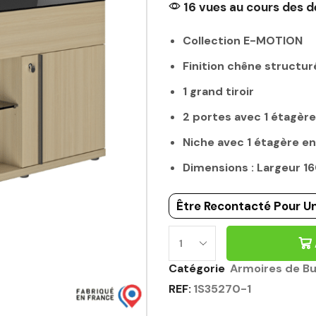
16 vues au cours des d
Collection E-MOTION
Finition chêne structur
1 grand tiroir
2 portes avec 1 étagère 
Niche avec 1 étagère en
Dimensions : Largeur 
Être Recontacté Pour Un
Catégorie
Armoires de B
REF:
1S35270-1