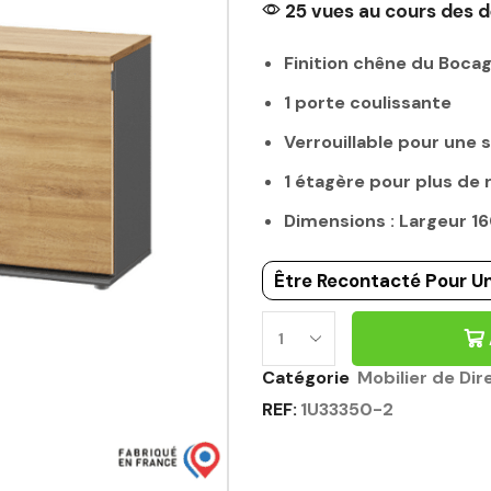
25 vues au cours des d
Finition chêne du Boca
1 porte coulissante
Verrouillable pour une 
1 étagère pour plus de
Dimensions : Largeur 
Être Recontacté Pour Un
Catégorie
Mobilier de Dir
REF:
1U33350-2