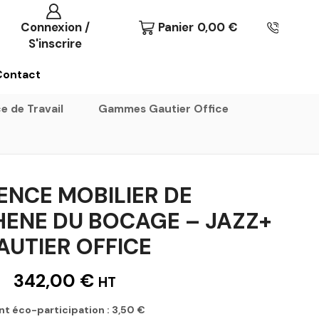
Connexion /
Panier
0,00
€
S'inscrire
Contact
e de Travail
Gammes Gautier Office
ENCE MOBILIER DE
HENE DU BOCAGE – JAZZ+
AUTIER OFFICE
342,00
€
HT
nt éco-participation :
3,50
€