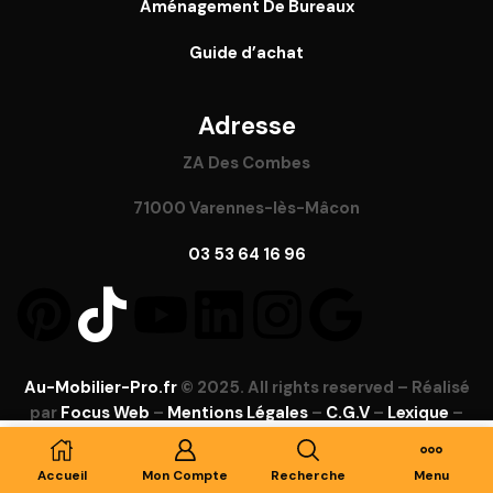
Aménagement De Bureaux
Guide
d’achat
Adresse
ZA Des Combes
71000 Varennes-lès-Mâcon
03 53 64 16 96
Au-Mobilier-Pro.fr
© 2025. All rights reserved – Réalisé
par
Focus Web
–
Mentions Légales
–
C.G.V
–
Lexique
–
FAQ
Ajouter Au Panier
Accueil
Mon Compte
Recherche
Menu