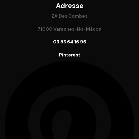
Adresse
ZA Des Combes
71000 Varennes-lès-Mâcon
03 53 64 16 96
Pinterest