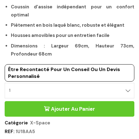
Coussin d’assise indépendant pour un confort
optimal
Piètement en bois laqué blanc, robuste et élégant
Housses amovibles pour un entretien facile
Dimensions : Largeur 69cm, Hauteur 73cm,
Profondeur 68cm
Être Recontacté Pour Un Conseil Ou Un Devis
Personnalisé
FAUTEUIL
UNE
PLACE
Ajouter Au Panier
POURPRE
-
X-
Catégorie
X-Space
SPACE
REF:
1U18AA5
GAUTIER
OFFICE