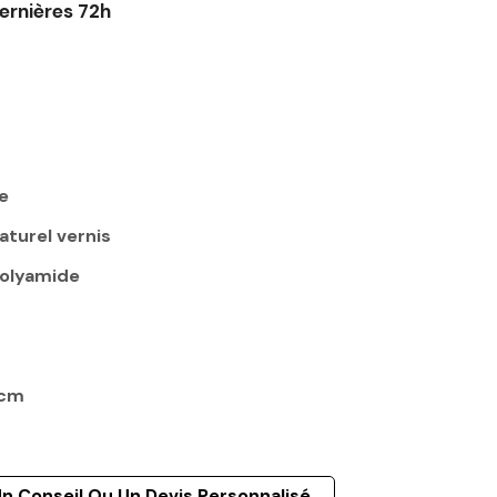
ernières 72h
e
aturel vernis
olyamide
5cm
n Conseil Ou Un Devis Personnalisé