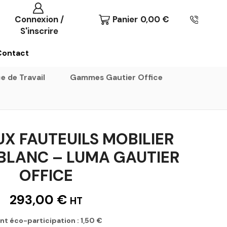
Connexion /
Panier
0,00
€
S'inscrire
Contact
e de Travail
Gammes Gautier Office
UX FAUTEUILS MOBILIER
 BLANC – LUMA GAUTIER
OFFICE
293,00
€
HT
nt éco-participation :
1,50
€