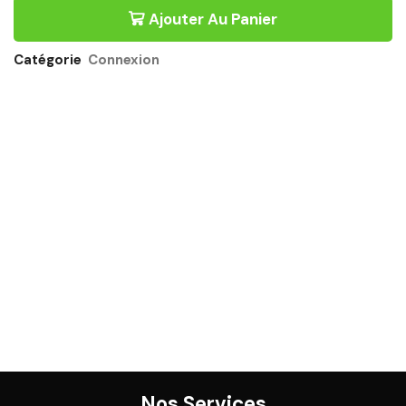
ANTHRACITE
Ajouter Au Panier
-
CONNEXION
GAUTIER
Catégorie
Connexion
OFFICE
Quantité
Nos Services