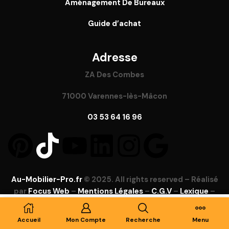
Aménagement De Bureaux
Guide
d’achat
Adresse
ZA Des Combes
71000 Varennes-lès-Mâcon
03 53 64 16 96
Au-Mobilier-Pro.fr
© 2025. All rights reserved – Réalisé
par
Focus Web
–
Mentions Légales
–
C.G.V
–
Lexique
–
FAQ
Ajouter Au Panier
Accueil
Mon Compte
Recherche
Menu