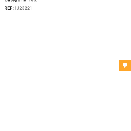
Catégorie
Yes!
REF:
1U23221