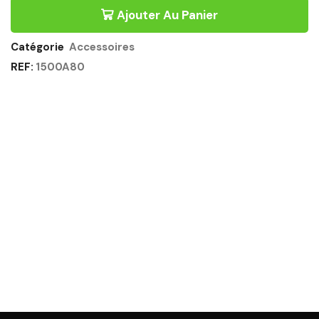
CONFORT
Ajouter Au Panier
1
USB
&
Catégorie
Accessoires
1
REF:
1500A80
HDMI
NOIR
Quantité