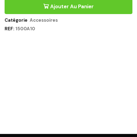
CONFORT
Ajouter Au Panier
1
USB
&
Catégorie
Accessoires
1
REF:
1500A10
RJ45
BLANC
Quantité