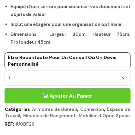
Equipé d’une serrure pour sécuriser vos documents et
objets de valeur
Inclut une étagère pour une organisation optimale
Dimensions : Largeur 80cm, Hauteur 75cm,
Profondeur 45cm
Être Recontacté Pour Un Conseil Ou Un Devis
Personnalisé
RANGEMENT
BAS
2
Ajouter Au Panier
PORTES
80CM
CHENE
Catégories
Armoires de Bureau
,
Connexion
,
Espace de
STRUCTURE
Travail
,
Meubles de Rangement
,
Mobilier d'Open Space
-
CONNEXION
REF:
1U0BF26
GAUTIER
OFFICE