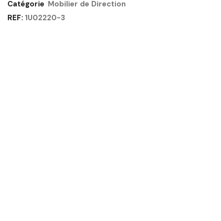
DEUX
Catégorie
Mobilier de Direction
NICHES
REF:
1U02220-3
CHÊNE
-
SUNDAY
GAUTIER
OFFICE
Quantité