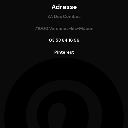
Adresse
ZA Des Combes
71000 Varennes-lès-Mâcon
03 53 64 16 96
Pinterest