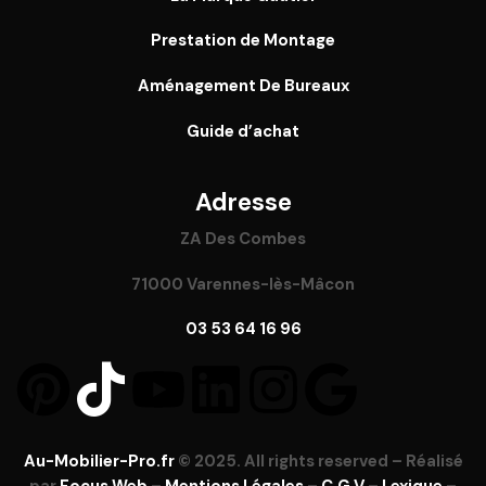
Prestation de Montage
Aménagement De Bureaux
Guide
d’achat
Adresse
ZA Des Combes
71000 Varennes-lès-Mâcon
03 53 64 16 96
Au-Mobilier-Pro.fr
© 2025. All rights reserved – Réalisé
par
Focus Web
–
Mentions Légales
–
C.G.V
–
Lexique
–