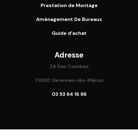
Prestation de Montage
Aménagement De Bureaux
Guide
d’achat
Adresse
ZA Des Combes
71000 Varennes-lès-Mâcon
03 53 64 16 96
l rights reserved – Réalisé par
Focus Web
–
Mentions Lé