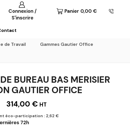
Connexion /
Panier
0,00
€
S'inscrire
Contact
e de Travail
Gammes Gautier Office
DE BUREAU BAS MERISIER
ON GAUTIER OFFICE
314,00
€
HT
nt éco-participation :
2,62
€
ernières 72h