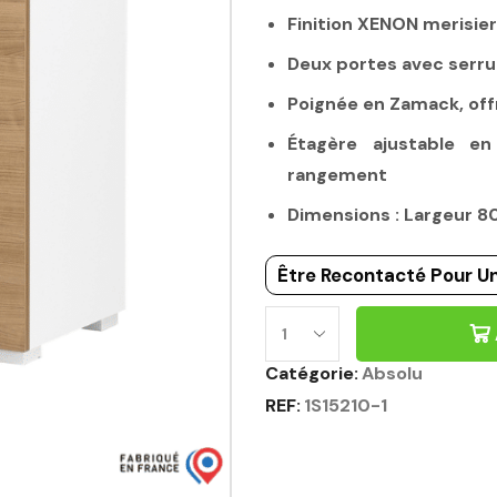
Finition XENON merisier
Deux portes avec serru
Poignée en Zamack, off
Étagère ajustable e
rangement
Dimensions : Largeur 
Être Recontacté Pour Un
Catégorie:
Absolu
REF:
1S15210-1