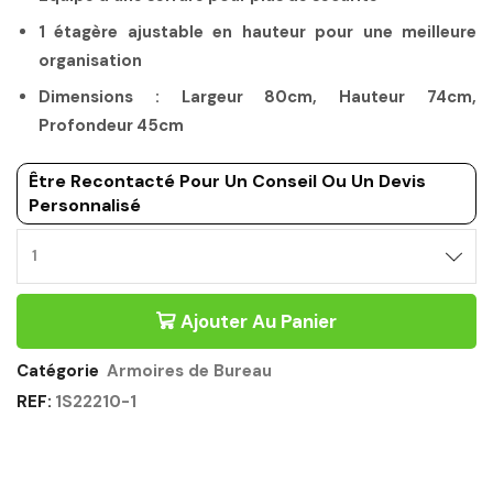
1 étagère ajustable en hauteur pour une meilleure
organisation
Dimensions : Largeur 80cm, Hauteur 74cm,
Profondeur 45cm
Être Recontacté Pour Un Conseil Ou Un Devis
Personnalisé
RANGEMENT
DE
BUREAU
Ajouter Au Panier
BAS
NOIR
-
Catégorie
Armoires de Bureau
MAMBO
REF:
1S22210-1
GAUTIER
OFFICE
Quantité