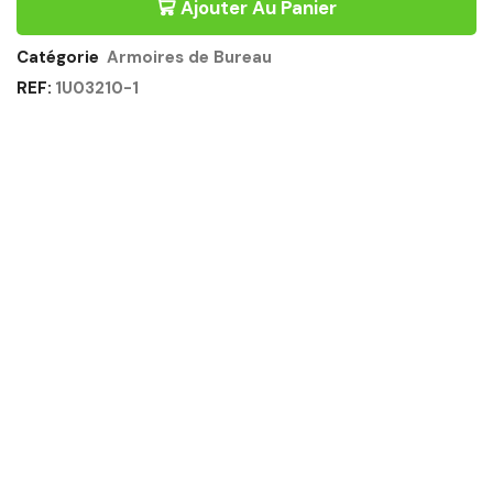
Ajouter Au Panier
BAS
SANS
TOP
Catégorie
Armoires de Bureau
BLANC
REF:
1U03210-1
-
SUNDAY
GAUTIER
OFFICE
Quantité