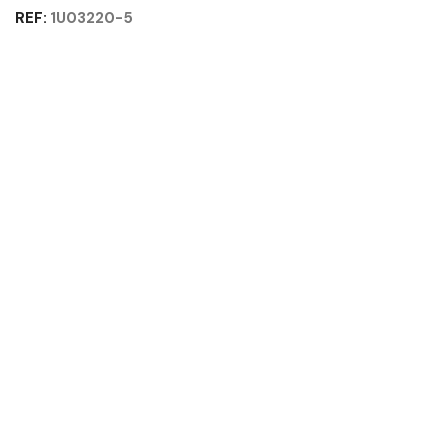
TOP
REF:
1U03220-5
BLANC
-
SUNDAY
GAUTIER
OFFICE
Quantité