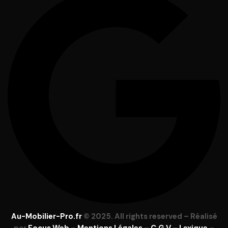
Au-Mobilier-Pro.fr
© 2025. All rights reserved – Réalisé
par
Focus Web
–
Mentions Légales
–
C.G.V
–
Lexique
–