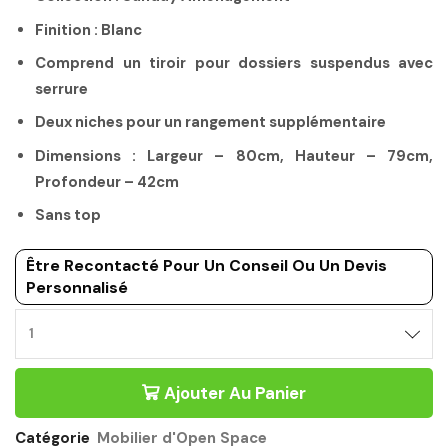
Finition : Blanc
Comprend un tiroir pour dossiers suspendus avec
serrure
Deux niches pour un rangement supplémentaire
Dimensions : Largeur – 80cm, Hauteur – 79cm,
Profondeur – 42cm
Sans top
Être Recontacté Pour Un Conseil Ou Un Devis
Personnalisé
RANGEMENT
BAS
SANS
Ajouter Au Panier
MOBILIER
D'OPEN
SPACE
Catégorie
Mobilier d'Open Space