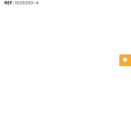
REF:
1S35330-4