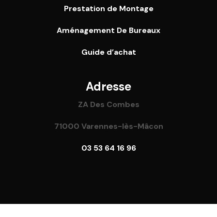
Prestation de Montage
Aménagement De Bureaux
Guide
d’achat
Adresse
ZA Des Combes
71000 Varennes-lès-Mâcon
03 53 64 16 96
l rights reserved – Réalisé par
Focus Web
–
Mentions Lé