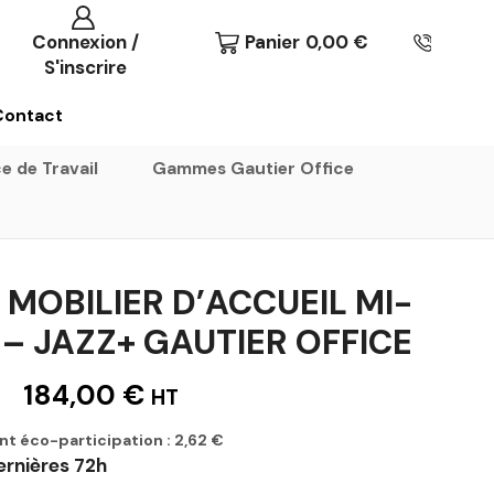
Connexion /
Panier
0,00
€
S'inscrire
Contact
e de Travail
Gammes Gautier Office
MOBILIER D’ACCUEIL MI-
– JAZZ+ GAUTIER OFFICE
184,00
€
HT
nt éco-participation :
2,62
€
ernières 72h