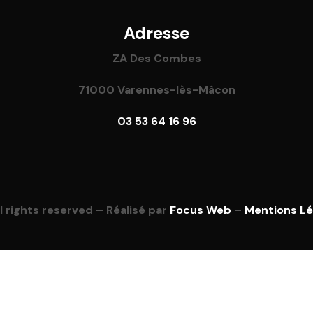
Adresse
ZA Des Combes
71000 Varennes-lès-Mâcon
03 53 64 16 96
l rights reserved – Réalisé par
Focus Web
–
Mentions Lé