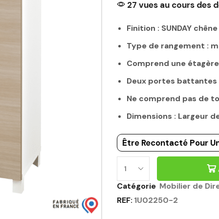
27 vues au cours des d
Finition : SUNDAY chêne
Type de rangement : m
Comprend une étagère 
Deux portes battantes 
Ne comprend pas de t
Dimensions : Largeur 
Être Recontacté Pour Un
RANGEMENT
MOBILIER
Catégorie
Mobilier de Dir
DE
REF:
1U02250-2
DIRECTION
MI-