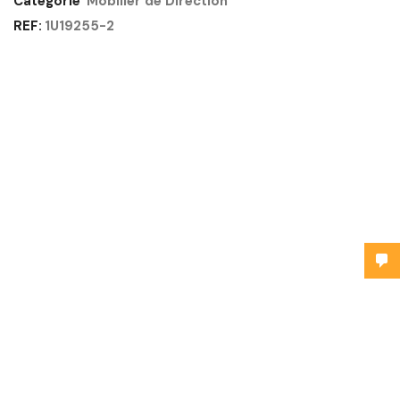
Catégorie
Mobilier de Direction
REF:
1U19255-2