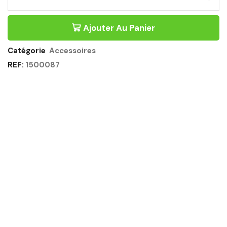
REMONTÉE
DE
CÂBLES
Ajouter Au Panier
SPIRALE
POUR
BUREAU
Catégorie
Accessoires
DE
REF:
1500087
DIRECTION
Quantité