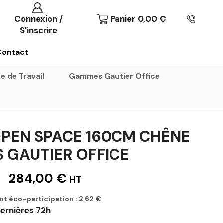
Connexion /
Panier
0,00
€
S'inscrire
Contact
e de Travail
Gammes Gautier Office
OPEN SPACE 160CM CHÊNE
S GAUTIER OFFICE
284,00
€
HT
nt éco-participation :
2,62
€
ernières 72h