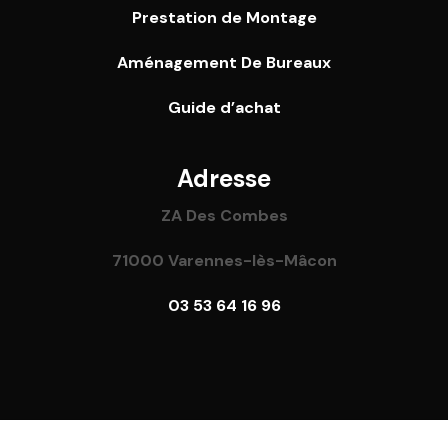
Prestation de Montage
Aménagement De Bureaux
Guide
d’achat
Adresse
ZA Des Combes
71000 Varennes-lès-Mâcon
03 53 64 16 96
l rights reserved – Réalisé par
Focus Web
–
Mentions Lé