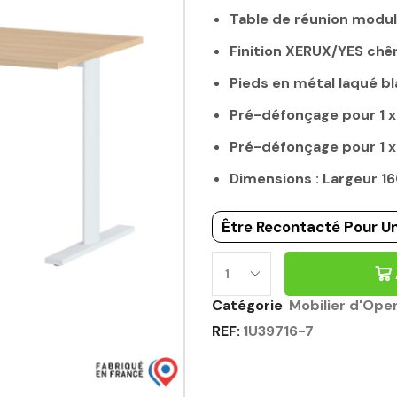
Table de réunion modul
Finition XERUX/YES chê
Pieds en métal laqué b
Pré-défonçage pour 1 
Pré-défonçage pour 1 
Dimensions : Largeur 
Être Recontacté Pour Un
Catégorie
Mobilier d'Ope
REF:
1U39716-7