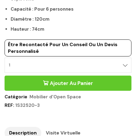
Capacité : Pour 6 personnes
Diamètre : 120cm
Hauteur : 74cm
Être Recontacté Pour Un Conseil Ou Un Devis
Personnalisé
MOBILIER
D'OPEN
SPACE
Ajouter Au Panier
ROND
CHENE
SONOMA
Catégorie
Mobilier d'Open Space
BLANC
REF:
1S32520-3
-
MAMBO
GAUTIER
OFFICE
Quantité
Description
Visite Virtuelle