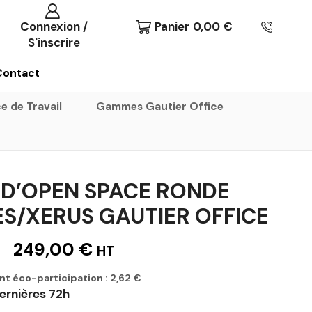
Connexion /
Panier
0,00
€
S'inscrire
Contact
e de Travail
Gammes Gautier Office
 D’OPEN SPACE RONDE
ES/XERUS GAUTIER OFFICE
249,00
€
HT
nt éco-participation :
2,62
€
ernières 72h