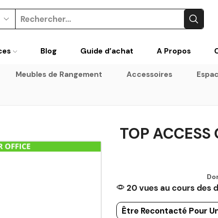
Search
input
ces
Blog
Guide d’achat
A Propos
Meubles de Rangement
Accessoires
Espac
TOP ACCESS 
Don
20 vues au cours des d
Être Recontacté Pour Un