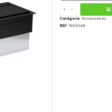
TOP
ACCESS
Catégorie
Accessoires
OUVERTURE
REF:
1500146
DOUBLE
NOIR
Quantité