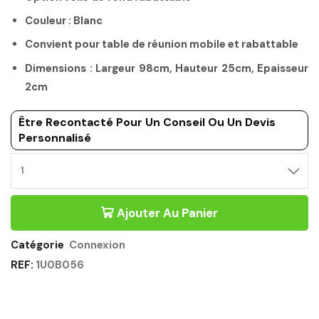
Couleur : Blanc
Convient pour table de réunion mobile et rabattable
Dimensions : Largeur 98cm, Hauteur 25cm, Epaisseur
2cm
Être Recontacté Pour Un Conseil Ou Un Devis
Personnalisé
VOILE
DE
FOND
Ajouter Au Panier
BLANC
140CM
-
Catégorie
Connexion
CONNEXION
REF:
1U0B056
GAUTIER
OFFICE
Quantité