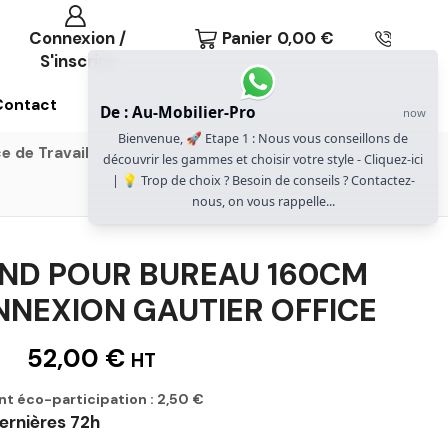
Connexion /
Panier
0,00
€
S'inscrire
Contact
De : Au-Mobilier-Pro
now
Bienvenue, 🚀 Etape 1 : Nous vous conseillons de
e de Travail
Gammes Gautier Office
découvrir les gammes et choisir votre style - Cliquez-ici
| 💡 Trop de choix ? Besoin de conseils ? Contactez-
nous, on vous rappelle...
OND POUR BUREAU 160CM
NNEXION GAUTIER OFFICE
52,00
€
HT
nt éco-participation :
2,50
€
ernières 72h