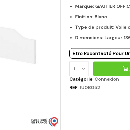
Marque: GAUTIER OFFI
Finition: Blanc
Type de produit: Voile
Dimensions: Largeur 1
Être Recontacté Pour Un
VOILE
DE
Catégorie
Connexion
FOND
REF:
1U0B052
POUR
BUREAU
160CM
BLANC
-
CONNEXION
GAUTIER
OFFICE