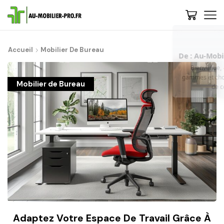
Accueil
Mobilier De Bureau
De : Au-Mobilier-Pro
now
Bienvenue, 🚀 Etape 1 : Nous vous conseillons de découvrir les
gammes et choisir votre style - Cliquez-ici | 💡 Trop de choix ? Besoin
Mobilier de Bureau
de conseils ? Contactez-nous, on vous rappelle...
Adaptez Votre Espace De Travail Grâce À